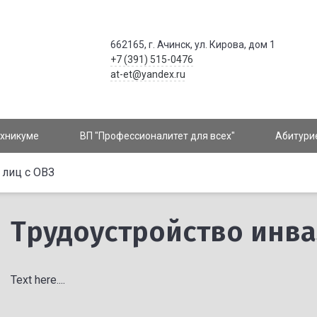
662165, г. Ачинск, ул. Кирова, дом 1
+7 (391) 515-0476
at-et@yandex.ru
ехникуме
ВП "Профессионалитет для всех"
Абитури
 лиц с ОВЗ
Трудоустройство инва
Text here....