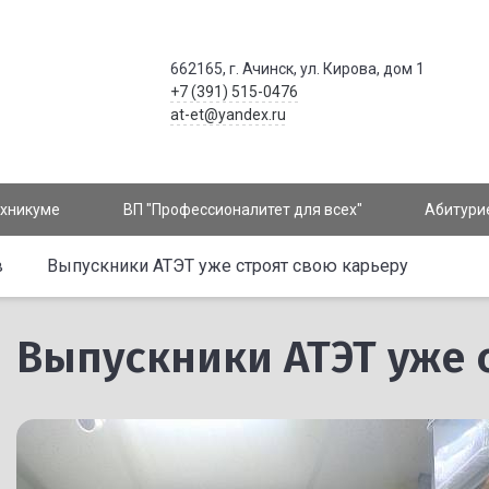
662165, г. Ачинск, ул. Кирова, дом 1
+7 (391) 515-0476
at-et@yandex.ru
ехникуме
ВП "Профессионалитет для всех"
Абитури
в
Выпускники АТЭТ уже строят свою карьеру
Выпускники АТЭТ уже 