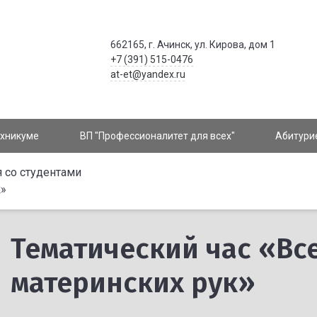
662165, г. Ачинск, ул. Кирова, дом 1
+7 (391) 515-0476
at-et@yandex.ru
ехникуме
ВП "Профессионалитет для всех"
Абитури
 со студентами
к»
Тематический час «Все
материнских рук»