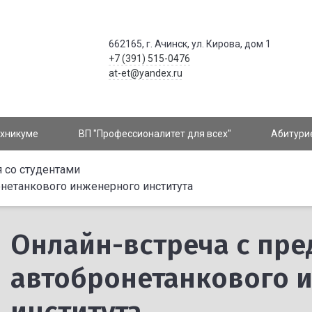
662165, г. Ачинск, ул. Кирова, дом 1
+7 (391) 515-0476
at-et@yandex.ru
ехникуме
ВП "Профессионалитет для всех"
Абитури
 со студентами
нетанкового инженерного института
Онлайн-встреча с пре
автобронетанкового 