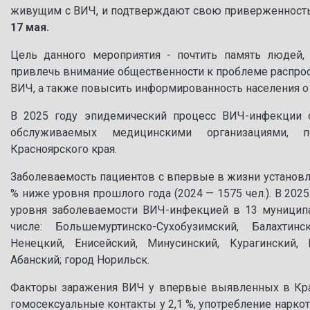
живущим с ВИЧ, и подтверждают свою приверженность
17 мая.
Цель данного мероприятия - почтить память людей,
привлечь внимание общественности к проблеме распро
ВИЧ, а также повысить информированность населения о
В 2025 году эпидемический процесс ВИЧ-инфекции о
обслуживаемых медицинскими организациями, по
Красноярского края.
Заболеваемость пациентов с впервые в жизни установле
% ниже уровня прошлого года (2024 — 1575 чел.). В 20
уровня заболеваемости ВИЧ-инфекцией в 13 муниципал
числе: Большемуртинско-Сухобузимский, Балахтинс
Ненецкий, Енисейский, Минусинский, Курагинский,
Абанский; город Норильск.
Факторы заражения ВИЧ у впервые выявленных в Красн
гомосексуальные контакты у 2,1 %, употребление нарко