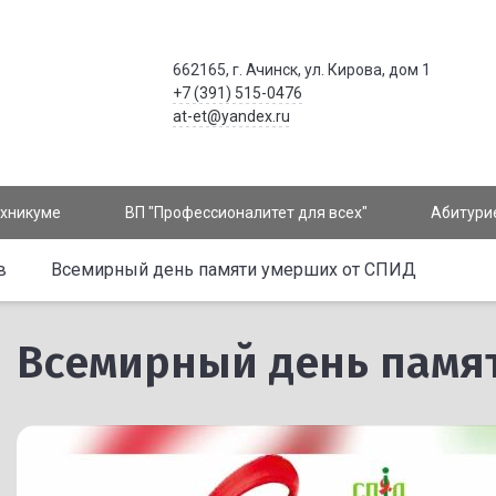
662165, г. Ачинск, ул. Кирова, дом 1
+7 (391) 515-0476
at-et@yandex.ru
ехникуме
ВП "Профессионалитет для всех"
Абитури
в
Всемирный день памяти умерших от СПИД
Всемирный день памя