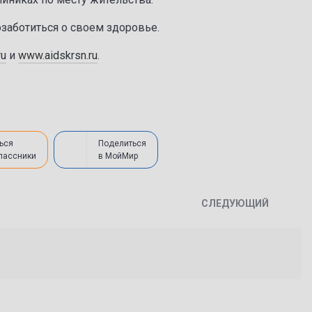
заботиться о своем здоровье.
ru
и
www.aidskrsn.ru
.
ься
Поделиться
лассники
в МойМир
СЛЕДУЮЩИЙ