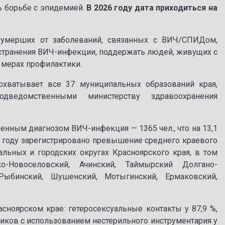
 борьбе с эпидемией.
В 2026 году дата приходиться на
 умерших от заболеваний, связанных с ВИЧ/СПИДом,
странения ВИЧ-инфекции, поддержать людей, живущих с
 мерах профилактики.
хватывает все 37 муниципальных образований края,
дведомственными министерству здравоохранения
нным диагнозом ВИЧ-инфекция — 1365 чел., что на 13,1
25 году зарегистрировано превышение среднего краевого
ьных и городских округах Красноярского края, в том
ко-Новоселовский, Ачинский, Таймырский Долгано-
 Рыбинский, Шушенский, Мотыгинский, Ермаковский,
оярском крае: гетеросексуальные контакты у 87,9 %,
тиков с использованием нестерильного инструментария у