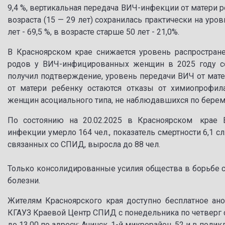
9,4 %, вертикальная передача ВИЧ-инфекции от матери р
возраста (15 — 29 лет) сохранилась практически на уров
лет - 69,5 %, в возрасте старше 50 лет - 21,0%.
В Красноярском крае снижается уровень распростра
родов у ВИЧ-инфицированных женщин в 2025 году со
получил подтверждение, уровень передачи ВИЧ от мате
от матери ребенку остаются отказы от химиопрофил
женщин асоциального типа, не наблюдавшихся по берем
По состоянию на 20.02.2025 в Красноярском крае ВИ
инфекции умерло 164 чел., показатель смертности 6,1 сл.
связанных со СПИД, выросла до 88 чел.
Только консолидированные усилия общества в борьбе 
болезни.
Жителям Красноярского края доступно бесплатное ан
КГАУЗ Краевой Центр СПИД с понедельника по четверг с 8.
до 13.00 по адресу: Ачинск, 1-й микрорайон, 52 и в поли