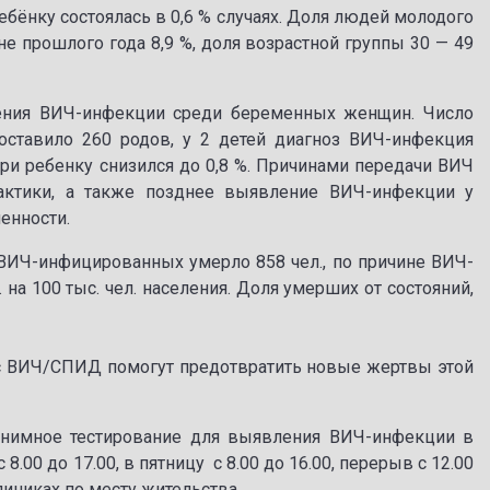
ебёнку состоялась в 0,6 % случаях. Доля людей молодого
не прошлого года 8,9 %, доля возрастной группы 30 — 49
нения ВИЧ-инфекции среди беременных женщин. Число
ставило 260 родов, у 2 детей диагноз ВИЧ-инфекция
ри ребенку снизился до 0,8 %. Причинами передачи ВИЧ
актики, а также позднее выявление ВИЧ-инфекции у
енности.
Ч-инфицированных умерло 858 чел., по причине ВИЧ-
 на 100 тыс. чел. населения. Доля умерших от состояний,
с ВИЧ/СПИД помогут предотвратить новые жертвы этой
онимное тестирование для выявления ВИЧ-инфекции в
00 до 17.00, в пятницу с 8.00 до 16.00, перерыв с 12.00
клиниках по месту жительства.