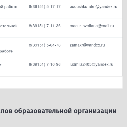
ой работе
8(39151) 5-17-17
podushko-atet@yandex.ru
тательной
8(39151) 7-11-36
macuk.svetlana@mail.ru
Выбрать все
Отменить все
8(39151) 5-04-76
zamaxr@yandex.ru
 работе
о-
8(39151) 7-10-96
ludmila2405@yandex.ru
лов образовательной организации