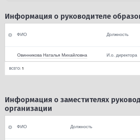
Информация о руководителе образо
ФИО
Контактные<br>тел
ФИО
Должность
ефоны
Должность
Адреса
Овинникова Наталья Михайловна
И.о. директора
электронной<br>по
чты
ВСЕГО:
1
По умолчанию
Информация о заместителях руково
организации
ФИО
Контактные<br>тел
ФИО
Должность
ефоны
Должность