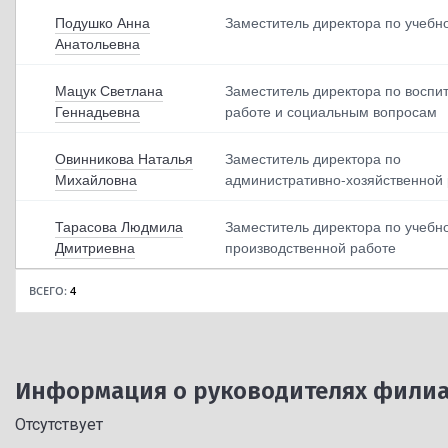
Адреса
Подушко Анна
Заместитель директора по учебн
электронной<br>по
Анатольевна
чты
Мацук Светлана
Заместитель директора по воспи
Геннадьевна
работе и социальным вопросам
По умолчанию
Овинникова Наталья
Заместитель директора по
Михайловна
административно-хозяйственной
Тарасова Людмила
Заместитель директора по учебн
Дмитриевна
производственной работе
ВСЕГО:
4
Информация о руководителях филиа
Отсутствует