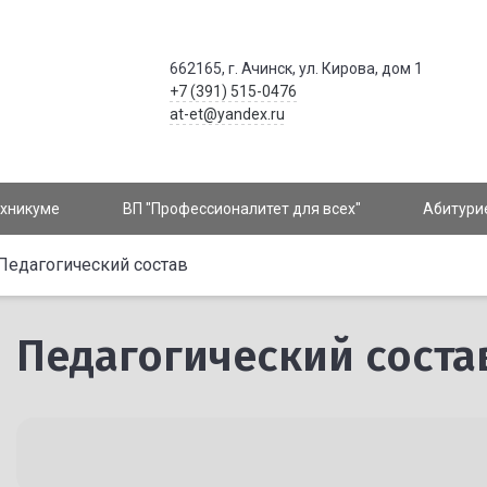
662165, г. Ачинск, ул. Кирова, дом 1
+7 (391) 515-0476
at-et@yandex.ru
ехникуме
ВП "Профессионалитет для всех"
Абитури
Педагогический состав
Педагогический соста