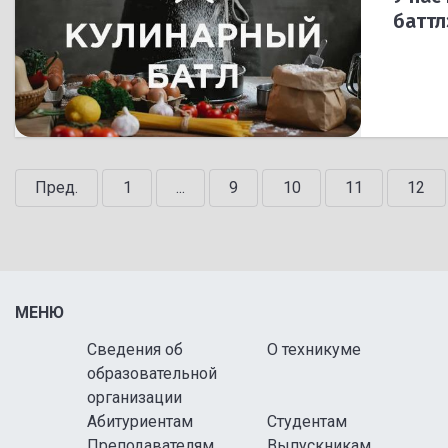
баттл
Пред.
1
...
9
10
11
12
МЕНЮ
Сведения об
О техникуме
образовательной
организации
Абитуриентам
Студентам
Преподавателям
Выпускникам