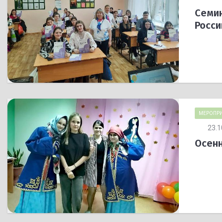
Семин
Росси
МЕРОПРИ
23.1
Осенн