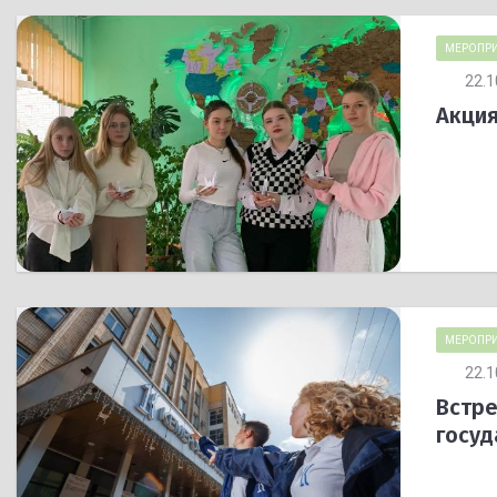
МЕРОПРИ
22.1
Акция
МЕРОПРИ
22.1
Встре
госуд