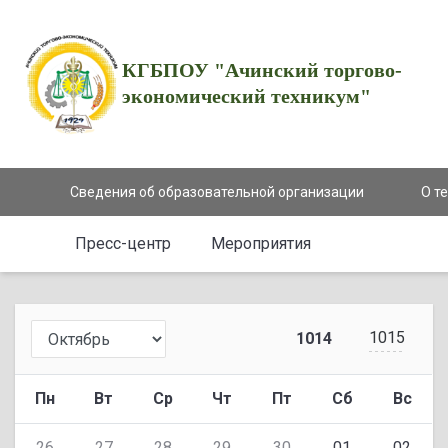
КГБПОУ "Ачинский торгово-
экономический техникум"
Сведения об образовательной организации
О т
Пресс-центр
Мероприятия
1015
1014
Пн
Вт
Ср
Чт
Пт
Сб
Вс
26
27
28
29
30
01
02