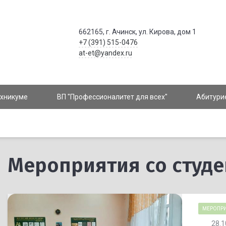
662165, г. Ачинск, ул. Кирова, дом 1
+7 (391) 515-0476
at-et@yandex.ru
ехникуме
ВП "Профессионалитет для всех"
Абитури
Мероприятия со студ
МЕРОПРИ
28.1