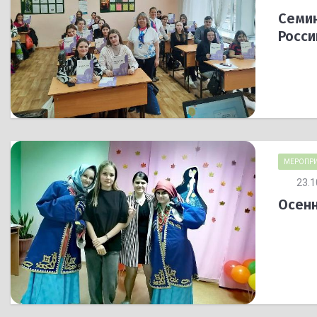
Семин
Росси
МЕРОПРИ
23.1
Осенн