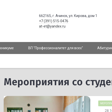
662165, г. Ачинск, ул. Кирова, дом 1
+7 (391) 515-0476
at-et@yandex.ru
ехникуме
ВП "Профессионалитет для всех"
Абитури
Мероприятия со студ
МЕРОПРИ
28.1