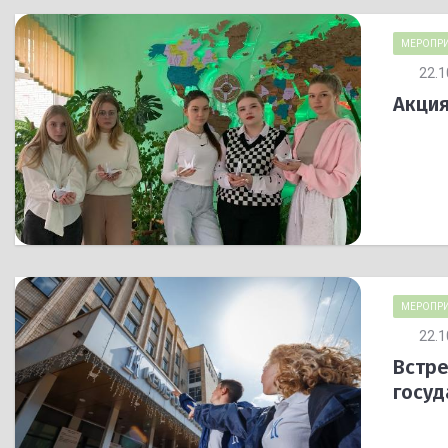
МЕРОПРИ
22.1
Акция
МЕРОПРИ
22.1
Встре
госуд