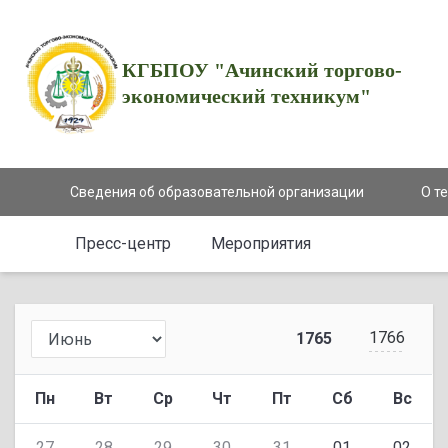
КГБПОУ "Ачинский торгово-
экономический техникум"
Сведения об образовательной организации
О т
Пресс-центр
Мероприятия
1766
1765
Пн
Вт
Ср
Чт
Пт
Сб
Вс
27
28
29
30
31
01
02