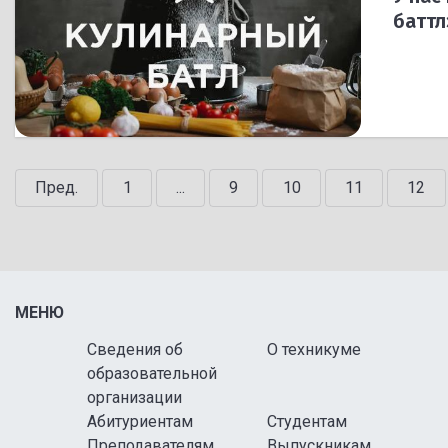
баттл
Пред.
1
...
9
10
11
12
МЕНЮ
Сведения об
О техникуме
образовательной
организации
Абитуриентам
Студентам
Преподавателям
Выпускникам